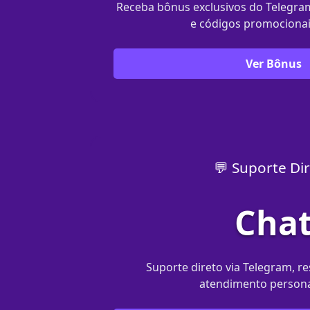
Receba bônus exclusivos do Telegra
e códigos promocionai
Ver Bônus
💬 Suporte Di
Cha
Suporte direto via Telegram, r
atendimento persona