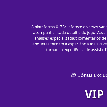
A plataforma 017Brl oferece diversas vant
acompanhar cada detalhe do jogo. Atuali
análises especializadas: comentários de
enquetes tornam a experiência mais diver
tornam a experiência de assistir 
🎁 Bônus Exclu
VIP