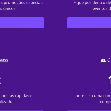
m, promoções especiais
Fique por dentro d
s únicos!
eventos d
reto
👥 
t
espostas rápidas e
Junte-se a uma com
lizado!
compa