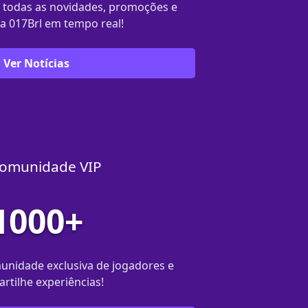
e todas as novidades, promoções e
a 017Brl em tempo real!
Ver Notícias
Comunidade VIP
1000+
unidade exclusiva de jogadores e
rtilhe experiências!