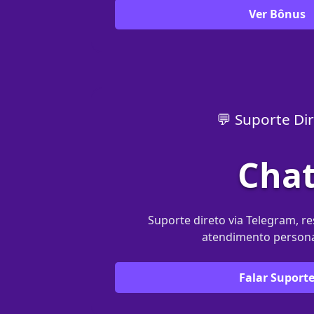
Ver Bônus
💬 Suporte Di
Cha
Suporte direto via Telegram, r
atendimento persona
Falar Suport