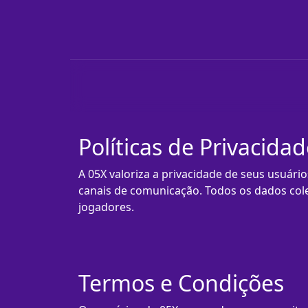
Políticas de Privacida
A 05X valoriza a privacidade de seus usuár
canais de comunicação. Todos os dados cole
jogadores.
Termos e Condições