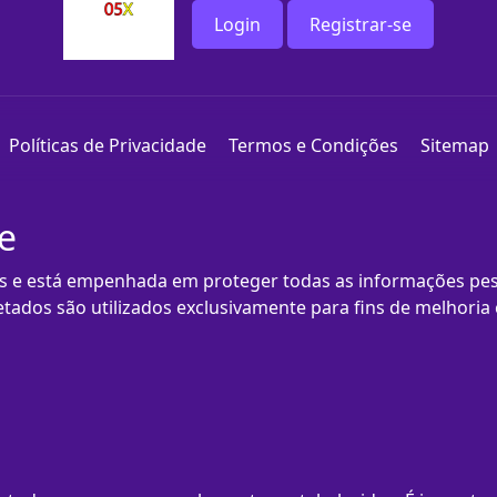
Login
Registrar-se
Políticas de Privacidade
Termos e Condições
Sitemap
de
ios e está empenhada em proteger todas as informações pe
tados são utilizados exclusivamente para fins de melhoria