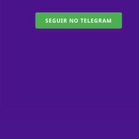
SEGUIR NO TELEGRAM