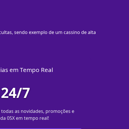
cultas, sendo exemplo de um cassino de alta
cias em Tempo Real
24/7
e todas as novidades, promoções e
 da 05X em tempo real!