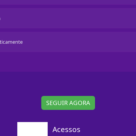
a
aticamente
SEGUIR AGORA
Acessos