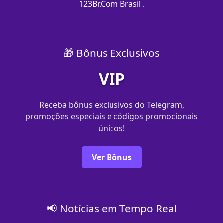
123Br.Com Brasil .
🎁 Bônus Exclusivos
VIP
Receba bônus exclusivos do Telegram,
promoções especiais e códigos promocionais
únicos!
Ver Bônus
📢 Notícias em Tempo Real