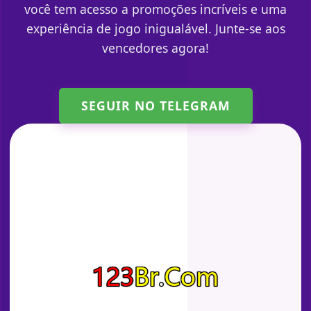
você tem acesso a promoções incríveis e uma
experiência de jogo inigualável. Junte-se aos
vencedores agora!
SEGUIR NO TELEGRAM