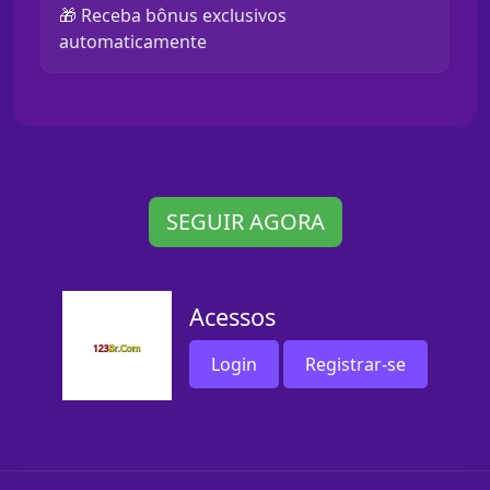
🎁 Receba bônus exclusivos
automaticamente
SEGUIR AGORA
Acessos
Login
Registrar-se