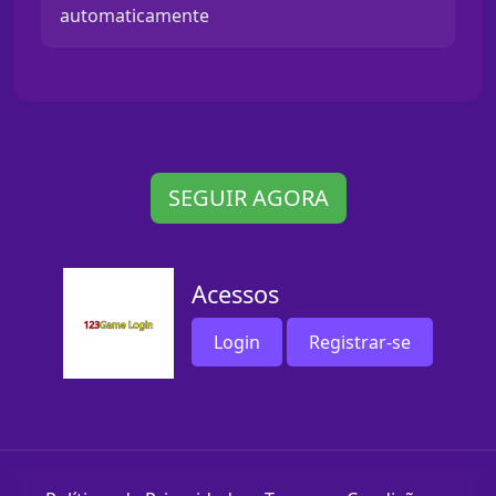
automaticamente
SEGUIR AGORA
Acessos
Login
Registrar-se