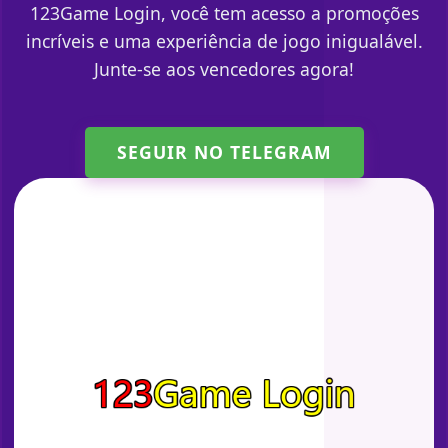
123Game Login, você tem acesso a promoções
incríveis e uma experiência de jogo inigualável.
Junte-se aos vencedores agora!
SEGUIR NO TELEGRAM