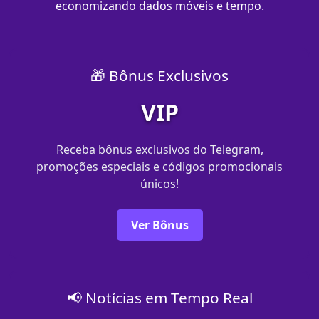
economizando dados móveis e tempo.
🎁 Bônus Exclusivos
VIP
Receba bônus exclusivos do Telegram,
promoções especiais e códigos promocionais
únicos!
Ver Bônus
📢 Notícias em Tempo Real