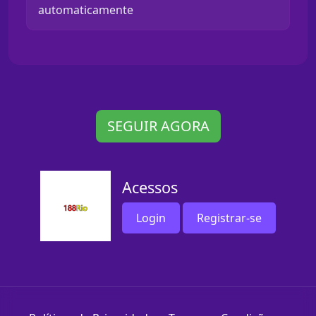
automaticamente
SEGUIR AGORA
Acessos
Login
Registrar-se