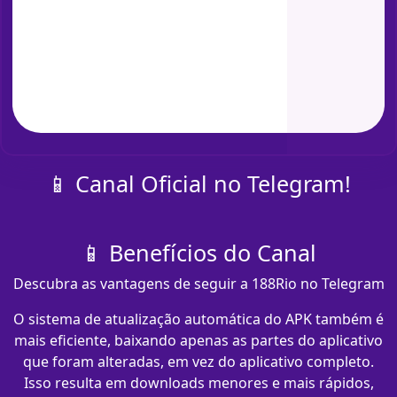
📱 Canal Oficial no Telegram!
📱 Benefícios do Canal
Descubra as vantagens de seguir a 188Rio no Telegram
O sistema de atualização automática do APK também é
mais eficiente, baixando apenas as partes do aplicativo
que foram alteradas, em vez do aplicativo completo.
Isso resulta em downloads menores e mais rápidos,