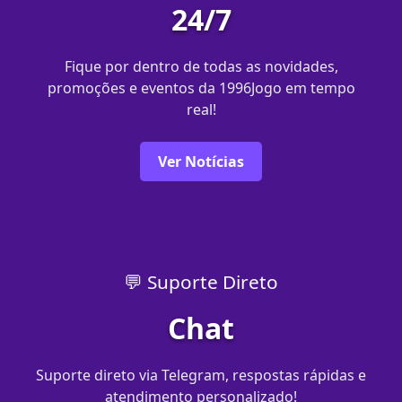
24/7
Fique por dentro de todas as novidades,
promoções e eventos da 1996Jogo em tempo
real!
Ver Notícias
💬 Suporte Direto
Chat
Suporte direto via Telegram, respostas rápidas e
atendimento personalizado!