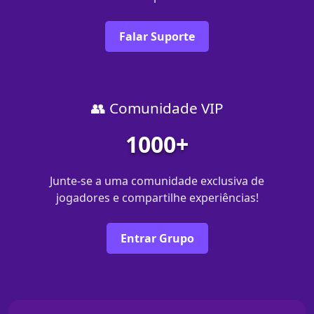
Falar Suporte
👥 Comunidade VIP
1000+
Junte-se a uma comunidade exclusiva de
jogadores e compartilhe experiências!
Entrar Grupo