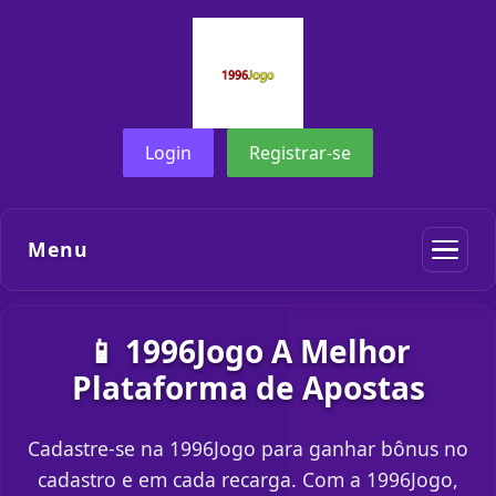
Login
Registrar-se
Menu
📱 1996Jogo A Melhor
Plataforma de Apostas
Cadastre-se na 1996Jogo para ganhar bônus no
cadastro e em cada recarga. Com a 1996Jogo,