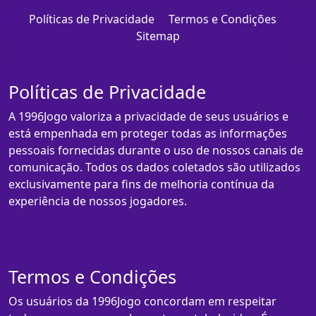
Políticas de Privacidade
Termos e Condições
Sitemap
Políticas de Privacidade
A 1996Jogo valoriza a privacidade de seus usuários e
está empenhada em proteger todas as informações
pessoais fornecidas durante o uso de nossos canais de
comunicação. Todos os dados coletados são utilizados
exclusivamente para fins de melhoria contínua da
experiência de nossos jogadores.
Termos e Condições
Os usuários da 1996Jogo concordam em respeitar