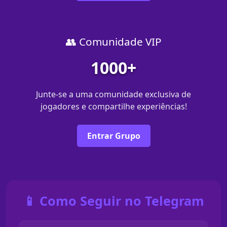
👥 Comunidade VIP
1000+
Junte-se a uma comunidade exclusiva de
jogadores e compartilhe experiências!
Entrar Grupo
📱 Como Seguir no Telegram