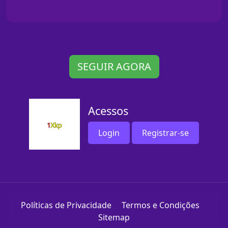
SEGUIR AGORA
Acessos
Login
Registrar-se
Políticas de Privacidade
Termos e Condições
Sitemap