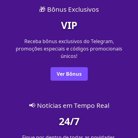
🎁 Bônus Exclusivos
VIP
Receba bônus exclusivos do Telegram,
promoções especiais e códigos promocionais
únicos!
Ver Bônus
📢 Notícias em Tempo Real
24/7
Fique por dentro de todas as novidades,