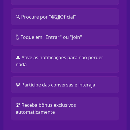
🔍 Procure por "@2JJOficial"
👆 Toque em "Entrar" ou "Join"
🔔 Ative as notificações para não perder
nada
💬 Participe das conversas e interaja
🎁 Receba bônus exclusivos
automaticamente