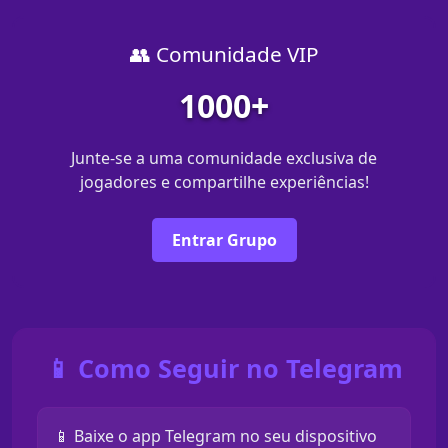
👥 Comunidade VIP
1000+
Junte-se a uma comunidade exclusiva de
jogadores e compartilhe experiências!
Entrar Grupo
📱 Como Seguir no Telegram
📱 Baixe o app Telegram no seu dispositivo