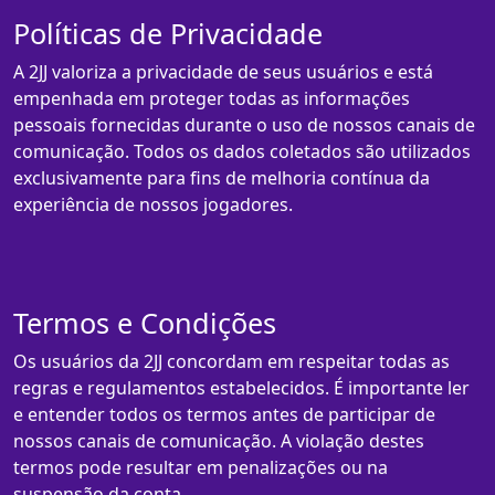
Políticas de Privacidade
A 2JJ valoriza a privacidade de seus usuários e está
empenhada em proteger todas as informações
pessoais fornecidas durante o uso de nossos canais de
comunicação. Todos os dados coletados são utilizados
exclusivamente para fins de melhoria contínua da
experiência de nossos jogadores.
Termos e Condições
Os usuários da 2JJ concordam em respeitar todas as
regras e regulamentos estabelecidos. É importante ler
e entender todos os termos antes de participar de
nossos canais de comunicação. A violação destes
termos pode resultar em penalizações ou na
suspensão da conta.