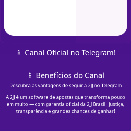
📱 Canal Oficial no Telegram!
📱 Benefícios do Canal
Descubra as vantagens de seguir a 2JJ no Telegram
A 2JJ é um software de apostas que transforma pouco
em muito — com garantia oficial da 2JJ Brasil , justiça,
transparência e grandes chances de ganhar!