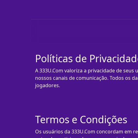
Políticas de Privacida
A 333U.Com valoriza a privacidade de seus
nossos canais de comunicação. Todos os dad
jogadores.
Termos e Condições
Os usuários da 333U.Com concordam em resp