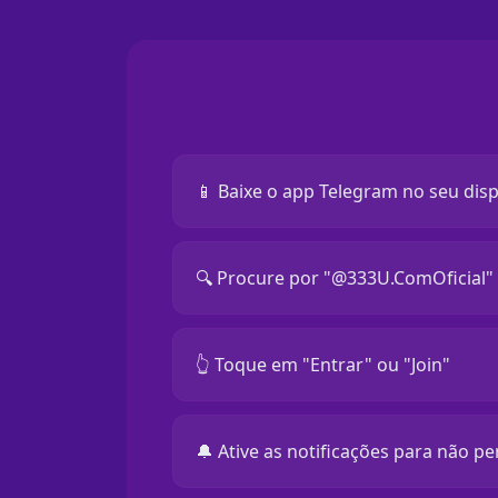
📱 Baixe o app Telegram no seu disp
🔍 Procure por "@333U.ComOficial"
👆 Toque em "Entrar" ou "Join"
🔔 Ative as notificações para não p