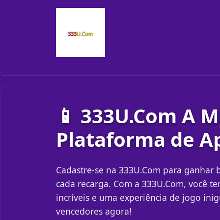
📱 333U.Com A M
Plataforma de A
Cadastre-se na 333U.Com para ganhar 
cada recarga. Com a 333U.Com, você t
incríveis e uma experiência de jogo inig
vencedores agora!