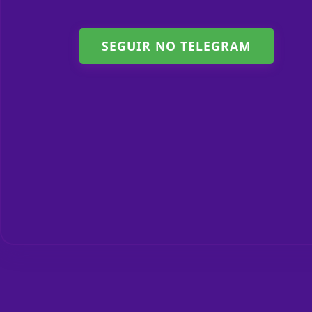
SEGUIR NO TELEGRAM