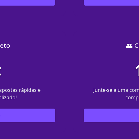
reto
👥 
t
espostas rápidas e
Junte-se a uma com
lizado!
compa
e