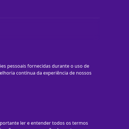
es pessoais fornecidas durante o uso de
elhoria contínua da experiência de nossos
portante ler e entender todos os termos