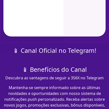
📱 Canal Oficial no Telegram!
📱 Benefícios do Canal
Descubra as vantagens de seguir a 356X no Telegram
Mantenha-se sempre informado sobre as últimas
novidades e oportunidades com nosso sistema de
notificações push personalizado. Receba alertas sobre
novos jogos, promoções exclusivas, bônus disponíveis,