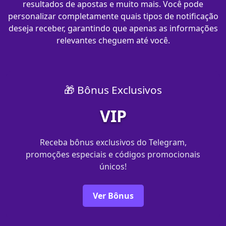
resultados de apostas e muito mais. Você pode
personalizar completamente quais tipos de notificação
deseja receber, garantindo que apenas as informações
relevantes cheguem até você.
🎁 Bônus Exclusivos
VIP
Receba bônus exclusivos do Telegram,
promoções especiais e códigos promocionais
únicos!
Ver Bônus