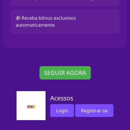
🎁 Receba bônus exclusivos
automaticamente
SEGUIR AGORA
Acessos
Login
Registrar-se