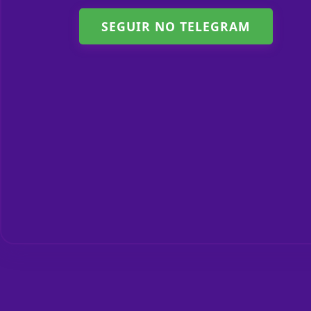
SEGUIR NO TELEGRAM