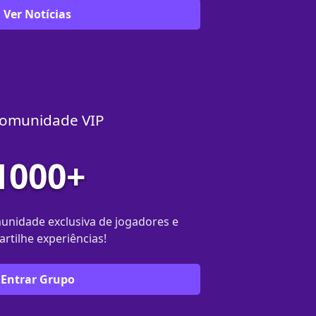
Ver Notícias
Comunidade VIP
1000+
unidade exclusiva de jogadores e
rtilhe experiências!
Entrar Grupo