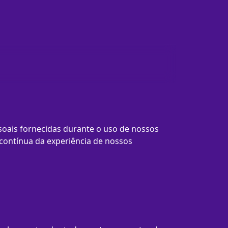
soais fornecidas durante o uso de nossos
 contínua da experiência de nossos