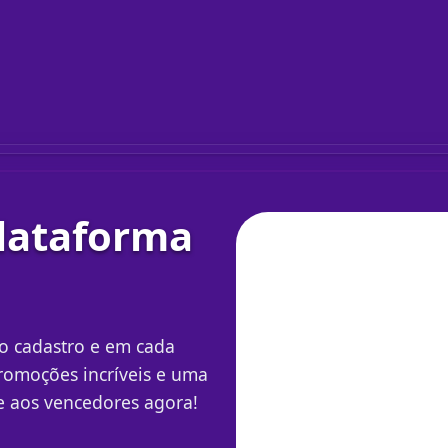
Plataforma
o cadastro e em cada
romoções incríveis e uma
se aos vencedores agora!