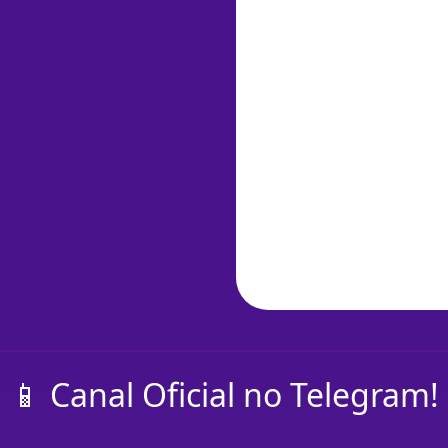
📱 Canal Oficial no Telegram!