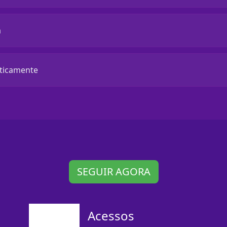
a
aticamente
SEGUIR AGORA
Acessos