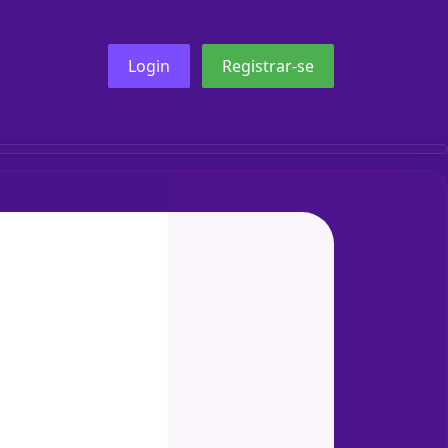
Login
Registrar-se