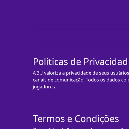
Políticas de Privacida
A 3U valoriza a privacidade de seus usuári
canais de comunicação. Todos os dados cole
jogadores.
Termos e Condições