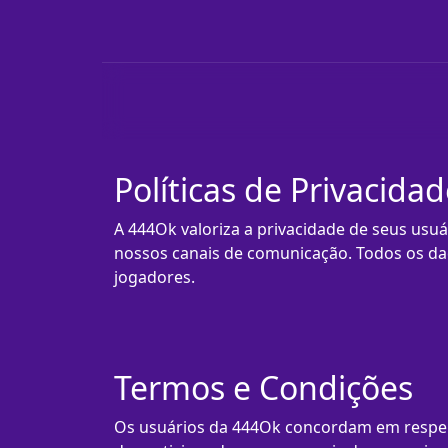
Políticas de Privacida
A 444Ok valoriza a privacidade de seus usu
nossos canais de comunicação. Todos os dad
jogadores.
Termos e Condições
Os usuários da 444Ok concordam em respeit