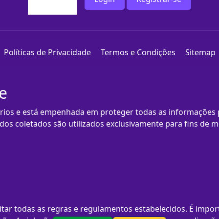
Políticas de Privacidade
Termos e Condições
Sitemap
de
ários e está empenhada em proteger todas as informações 
os coletados são utilizados exclusivamente para fins de m
ar todas as regras e regulamentos estabelecidos. É import