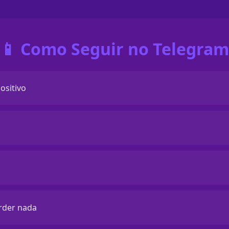
📱 Como Seguir no Telegram
ositivo
erder nada