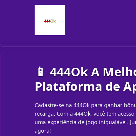
📱 444Ok A Melh
Plataforma de A
Cadastre-se na 444Ok para ganhar bônu
recarga. Com a 444Ok, você tem acesso 
uma experiência de jogo inigualável. J
agora!