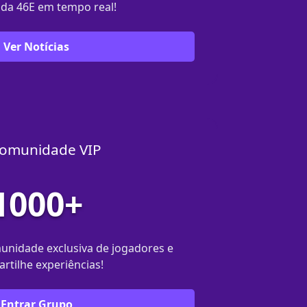
 da 46E em tempo real!
Ver Notícias
Comunidade VIP
1000+
unidade exclusiva de jogadores e
rtilhe experiências!
Entrar Grupo