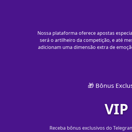
Nossa plataforma oferece apostas especia
será o artilheiro da competição, e até m
adicionam uma dimensão extra de emoção à
🎁 Bônus Exclu
VIP
Receba bônus exclusivos do Telegra