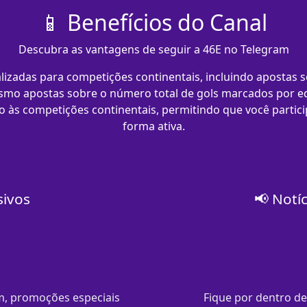
📱 Benefícios do Canal
Descubra as vantagens de seguir a 46E no Telegram
lizadas para competições continentais, incluindo apostas s
esmo apostas sobre o número total de gols marcados por equ
s competições continentais, permitindo que você particip
forma ativa.
sivos
📢 Notí
m, promoções especiais
Fique por dentro d