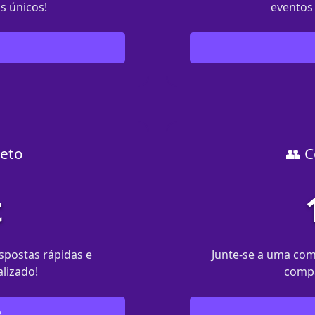
s únicos!
eventos
reto
👥 
t
espostas rápidas e
Junte-se a uma com
lizado!
compa
e