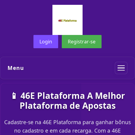
Login
Registrar-se
Menu
📱 46E Plataforma A Melhor
Plataforma de Apostas
Cadastre-se na 46E Plataforma para ganhar bônus
no cadastro e em cada recarga. Com a 46E