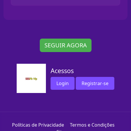
SEGUIR AGORA
Acessos
Login
Registrar-se
Políticas de Privacidade
Termos e Condições