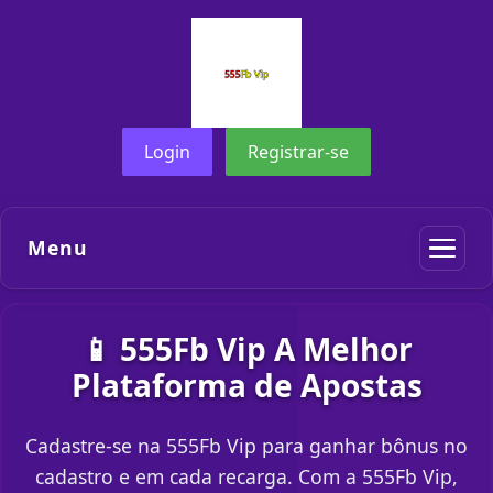
Login
Registrar-se
Menu
📱 555Fb Vip A Melhor
Plataforma de Apostas
Cadastre-se na 555Fb Vip para ganhar bônus no
cadastro e em cada recarga. Com a 555Fb Vip,