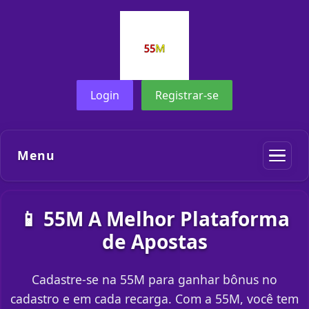
Login
Registrar-se
Menu
📱 55M A Melhor Plataforma
de Apostas
Cadastre-se na 55M para ganhar bônus no
cadastro e em cada recarga. Com a 55M, você tem