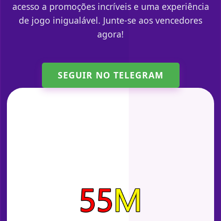
acesso a promoções incríveis e uma experiência
de jogo inigualável. Junte-se aos vencedores
agora!
SEGUIR NO TELEGRAM