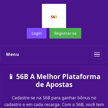
Login
Registrar-se
Menu
📱 56B A Melhor Plataforma
de Apostas
Cadastre-se na 56B para ganhar bônus no
cadastro e em cada recarga. Com a 56B, você tem