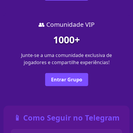
👥 Comunidade VIP
1000+
Junte-se a uma comunidade exclusiva de
jogadores e compartilhe experiências!
Entrar Grupo
📱 Como Seguir no Telegram