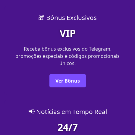
🎁 Bônus Exclusivos
VIP
Receba bônus exclusivos do Telegram,
promoções especiais e códigos promocionais
únicos!
Ver Bônus
📢 Notícias em Tempo Real
24/7