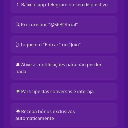
📱 Baixe o app Telegram no seu dispositivo
🔍 Procure por "@56BOficial"
👆 Toque em "Entrar" ou "Join"
🔔 Ative as notificações para não perder
nada
💬 Participe das conversas e interaja
🎁 Receba bônus exclusivos
automaticamente