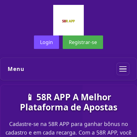
Login
Registrar-se
Menu
📱 58R APP A Melhor
Plataforma de Apostas
Cadastre-se na 58R APP para ganhar bônus no
cadastro e em cada recarga. Com a 58R APP, você