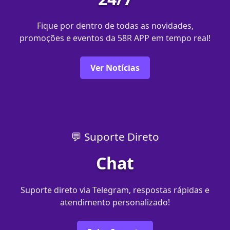
Fique por dentro de todas as novidades,
promoções e eventos da 58R APP em tempo real!
Ver Notícias
💬 Suporte Direto
Chat
Suporte direto via Telegram, respostas rápidas e
atendimento personalizado!