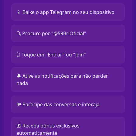
📱 Baixe o app Telegram no seu dispositivo
🔍 Procure por "@59BrlOficial"
👆 Toque em "Entrar" ou "Join"
🔔 Ative as notificações para não perder
nada
💬 Participe das conversas e interaja
🎁 Receba bônus exclusivos
automaticamente