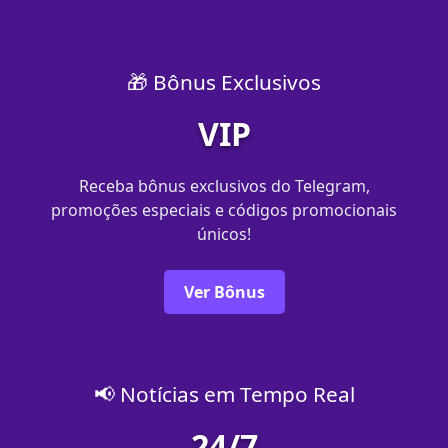
🎁 Bônus Exclusivos
VIP
Receba bônus exclusivos do Telegram,
promoções especiais e códigos promocionais
únicos!
Ver Bônus
📢 Notícias em Tempo Real
24/7