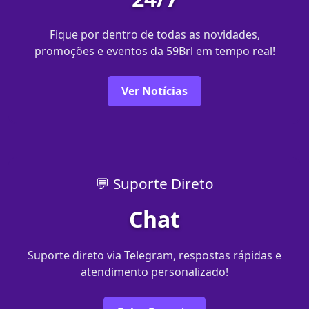
Fique por dentro de todas as novidades,
promoções e eventos da 59Brl em tempo real!
Ver Notícias
💬 Suporte Direto
Chat
Suporte direto via Telegram, respostas rápidas e
atendimento personalizado!