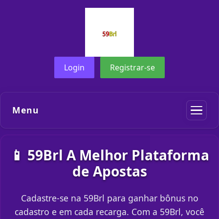
Login
Registrar-se
Menu
📱 59Brl A Melhor Plataforma
de Apostas
Cadastre-se na 59Brl para ganhar bônus no
cadastro e em cada recarga. Com a 59Brl, você