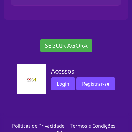
SEGUIR AGORA
Acessos
Login
Registrar-se
Políticas de Privacidade
Termos e Condições