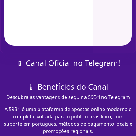
📱 Canal Oficial no Telegram!
📱 Benefícios do Canal
Descubra as vantagens de seguir a 59Brl no Telegram
A 59Brl é uma plataforma de apostas online moderna e
completa, voltada para o público brasileiro, com
suporte em português, métodos de pagamento locais e
promoções regionais.