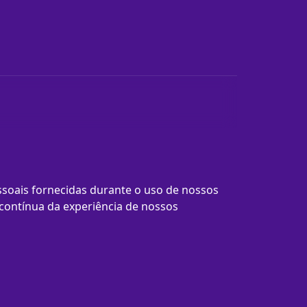
ssoais fornecidas durante o uso de nossos
 contínua da experiência de nossos