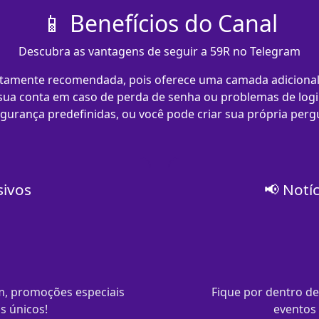
📱 Benefícios do Canal
Descubra as vantagens de seguir a 59R no Telegram
ltamente recomendada, pois oferece uma camada adicional 
à sua conta em caso de perda de senha ou problemas de log
gurança predefinidas, ou você pode criar sua própria perg
sivos
📢 Notí
m, promoções especiais
Fique por dentro d
s únicos!
eventos