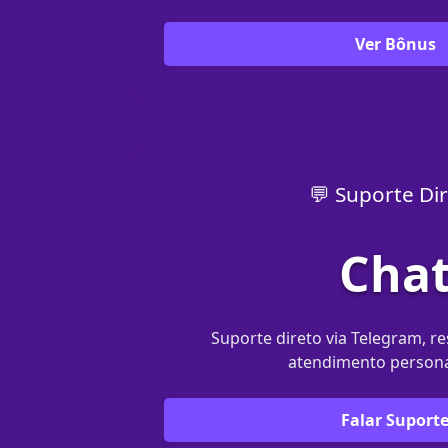
Ver Bônus
💬 Suporte Di
Cha
Suporte direto via Telegram, r
atendimento persona
Falar Suport