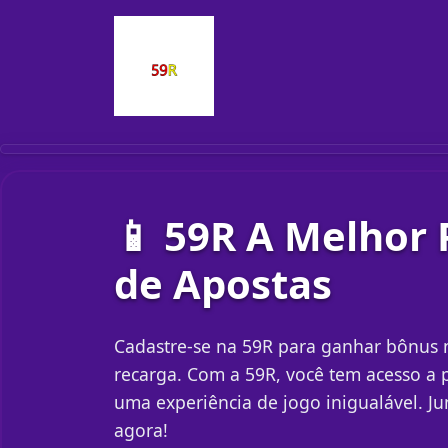
📱 59R A Melhor
de Apostas
Cadastre-se na 59R para ganhar bônus 
recarga. Com a 59R, você tem acesso a 
uma experiência de jogo inigualável. J
agora!