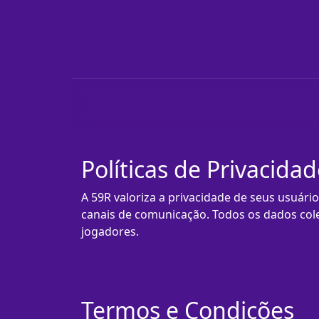
Políticas de Privacida
A 59R valoriza a privacidade de seus usuár
canais de comunicação. Todos os dados cole
jogadores.
Termos e Condições