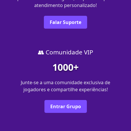
atendimento personalizado!
Falar Suporte
👥 Comunidade VIP
1000+
Junte-se a uma comunidade exclusiva de
jogadores e compartilhe experiências!
Entrar Grupo