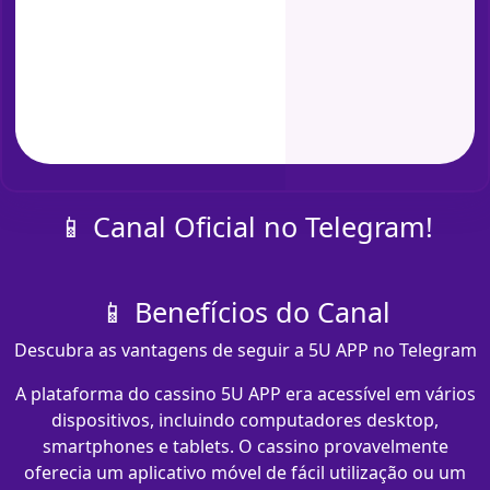
📱 Canal Oficial no Telegram!
📱 Benefícios do Canal
Descubra as vantagens de seguir a 5U APP no Telegram
A plataforma do cassino 5U APP era acessível em vários
dispositivos, incluindo computadores desktop,
smartphones e tablets. O cassino provavelmente
oferecia um aplicativo móvel de fácil utilização ou um