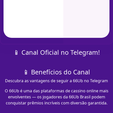
📱 Canal Oficial no Telegram!
📱 Benefícios do Canal
Descubra as vantagens de seguir a 66Ub no Telegram
O 66Ub é uma das plataformas de cassino online mais
envolventes — os jogadores da 66Ub Brasil podem
conquistar prêmios incríveis com diversão garantida.