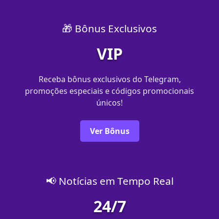
🎁 Bônus Exclusivos
VIP
Receba bônus exclusivos do Telegram,
promoções especiais e códigos promocionais
únicos!
Ver Bônus
📢 Notícias em Tempo Real
24/7