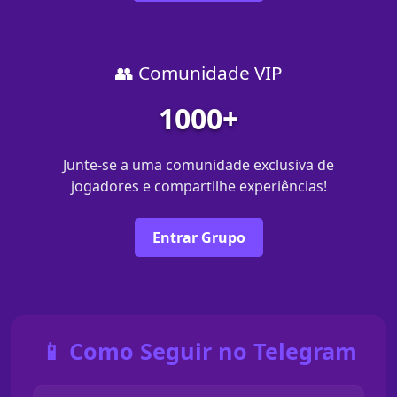
👥 Comunidade VIP
1000+
Junte-se a uma comunidade exclusiva de
jogadores e compartilhe experiências!
Entrar Grupo
📱 Como Seguir no Telegram