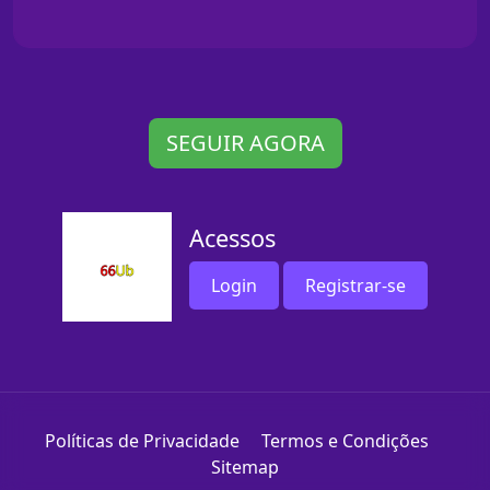
SEGUIR AGORA
Acessos
Login
Registrar-se
Políticas de Privacidade
Termos e Condições
Sitemap