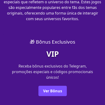
especiais que refletem o universo do tema. Estes jogos
são especialmente populares entre fãs dos temas
originais, oferecendo uma forma única de interagir
com seus universos favoritos.
🎁 Bônus Exclusivos
VIP
Receba bônus exclusivos do Telegram,
promoções especiais e códigos promocionais
únicos!
Ver Bônus