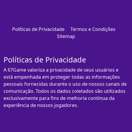
Políticas de Privacidade
Termos e Condições
Sitemap
Políticas de Privacidade
A 67Game valoriza a privacidade de seus usuários e
está empenhada em proteger todas as informações
pessoais fornecidas durante o uso de nossos canais de
comunicação. Todos os dados coletados são utilizados
exclusivamente para fins de melhoria contínua da
experiência de nossos jogadores.