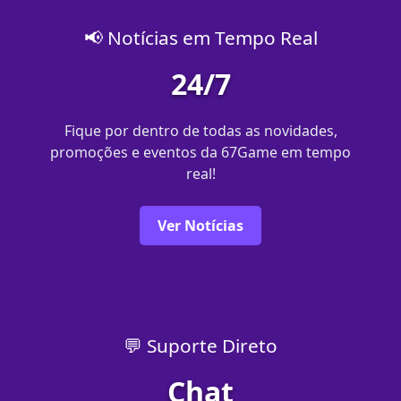
📢 Notícias em Tempo Real
24/7
Fique por dentro de todas as novidades,
promoções e eventos da 67Game em tempo
real!
Ver Notícias
💬 Suporte Direto
Chat