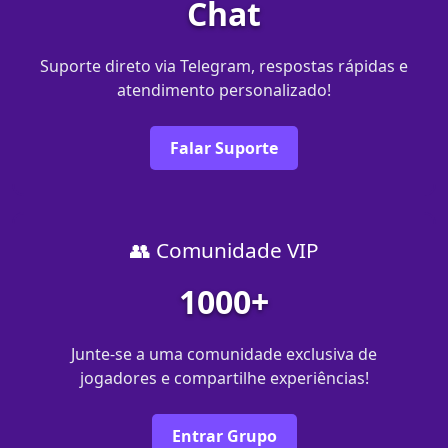
Chat
Suporte direto via Telegram, respostas rápidas e
atendimento personalizado!
Falar Suporte
👥 Comunidade VIP
1000+
Junte-se a uma comunidade exclusiva de
jogadores e compartilhe experiências!
Entrar Grupo