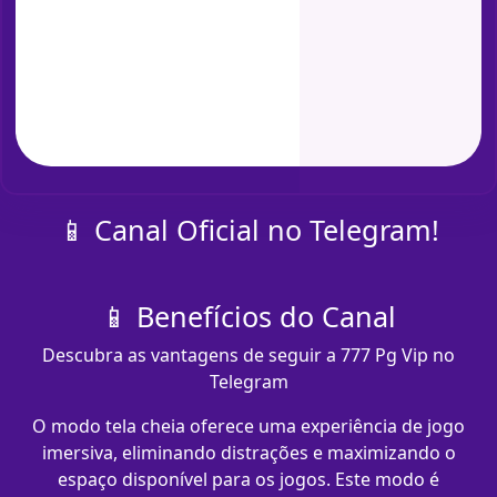
📱 Canal Oficial no Telegram!
📱 Benefícios do Canal
Descubra as vantagens de seguir a 777 Pg Vip no
Telegram
O modo tela cheia oferece uma experiência de jogo
imersiva, eliminando distrações e maximizando o
espaço disponível para os jogos. Este modo é