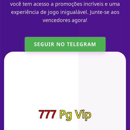
você tem acesso a promoções incríveis e uma
experiência de jogo inigualável. Junte-se aos
vencedores agora!
SEGUIR NO TELEGRAM