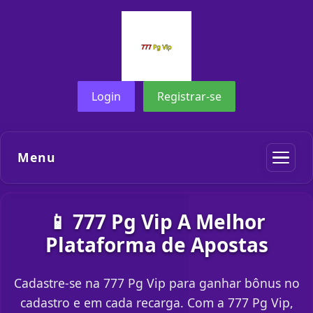
Login
Registrar-se
Menu
📱 777 Pg Vip A Melhor
Plataforma de Apostas
Cadastre-se na 777 Pg Vip para ganhar bônus no
cadastro e em cada recarga. Com a 777 Pg Vip,