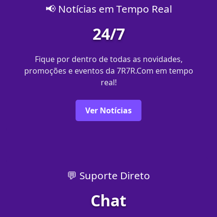
📢 Notícias em Tempo Real
24/7
Fique por dentro de todas as novidades,
promoções e eventos da 7R7R.Com em tempo
real!
Ver Notícias
💬 Suporte Direto
Chat