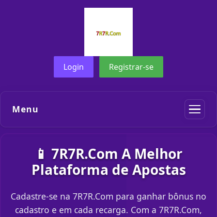
Login
Registrar-se
Menu
📱 7R7R.Com A Melhor
Plataforma de Apostas
Cadastre-se na 7R7R.Com para ganhar bônus no
cadastro e em cada recarga. Com a 7R7R.Com,