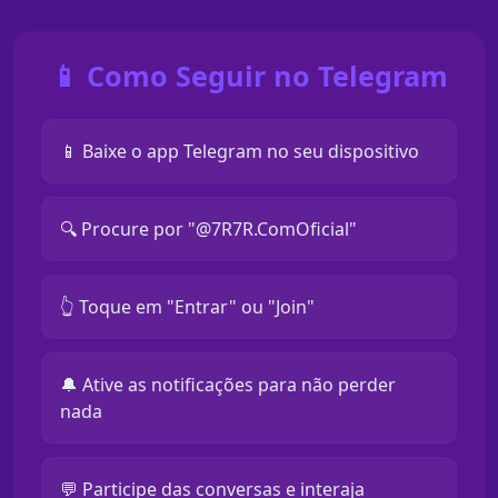
📱 Como Seguir no Telegram
📱 Baixe o app Telegram no seu dispositivo
🔍 Procure por "@7R7R.ComOficial"
👆 Toque em "Entrar" ou "Join"
🔔 Ative as notificações para não perder
nada
💬 Participe das conversas e interaja