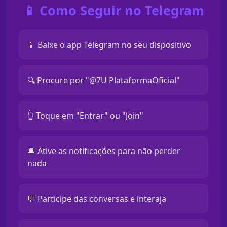
📱 Como Seguir no Telegram
📱 Baixe o app Telegram no seu dispositivo
🔍 Procure por "@7U PlataformaOficial"
👆 Toque em "Entrar" ou "Join"
🔔 Ative as notificações para não perder
nada
💬 Participe das conversas e interaja