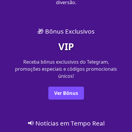
diversão.
🎁 Bônus Exclusivos
VIP
Receba bônus exclusivos do Telegram,
promoções especiais e códigos promocionais
únicos!
Ver Bônus
📢 Notícias em Tempo Real