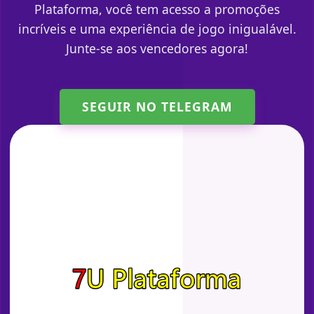
Plataforma, você tem acesso a promoções
incríveis e uma experiência de jogo inigualável.
Junte-se aos vencedores agora!
SEGUIR NO TELEGRAM