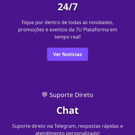
24/7
Fique por dentro de todas as novidades,
promoções e eventos da 7U Plataforma em
tempo real!
Ver Notícias
💬 Suporte Direto
Chat
Suporte direto via Telegram, respostas rápidas e
atendimento personalizado!