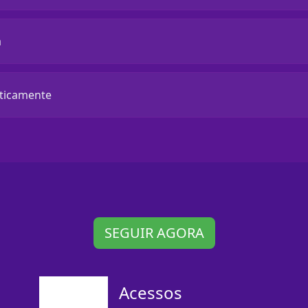
a
aticamente
SEGUIR AGORA
Acessos