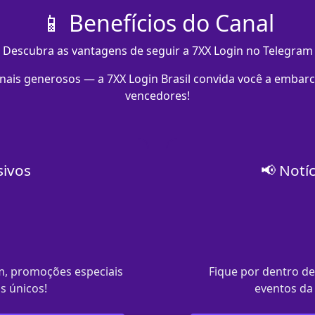
📱 Benefícios do Canal
Descubra as vantagens de seguir a 7XX Login no Telegram
nais generosos — a 7XX Login Brasil convida você a embar
vencedores!
sivos
📢 Notí
m, promoções especiais
Fique por dentro d
s únicos!
eventos da