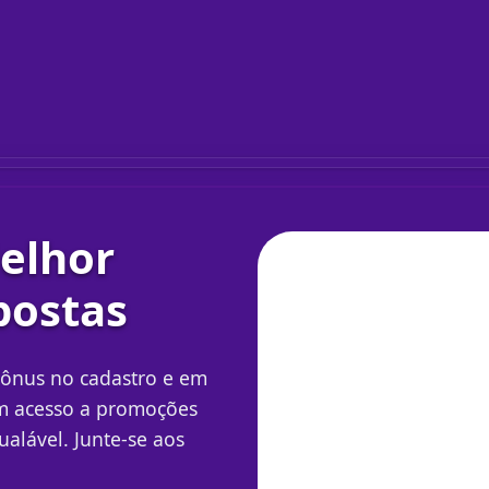
Melhor
postas
bônus no cadastro e em
em acesso a promoções
ualável. Junte-se aos