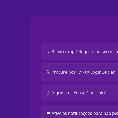
📱 Baixe o app Telegram no seu disp
🔍 Procure por "@7XX LoginOficial"
👆 Toque em "Entrar" ou "Join"
🔔 Ative as notificações para não p