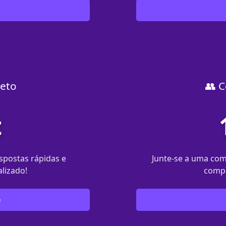
reto
👥 
t
espostas rápidas e
Junte-se a uma com
lizado!
compa
e