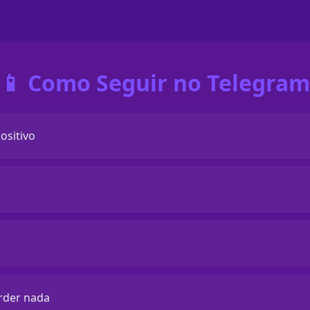
📱 Como Seguir no Telegram
ositivo
erder nada