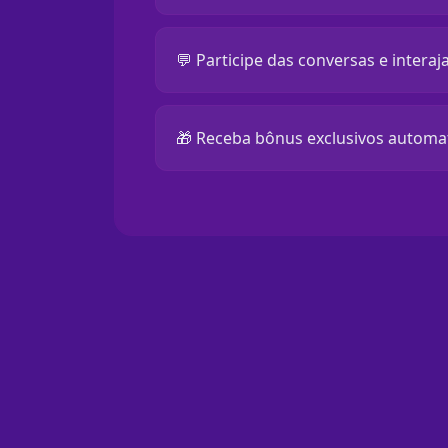
💬 Participe das conversas e interaj
🎁 Receba bônus exclusivos autom