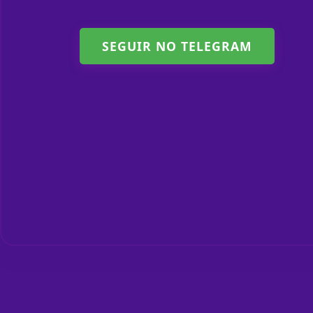
SEGUIR NO TELEGRAM