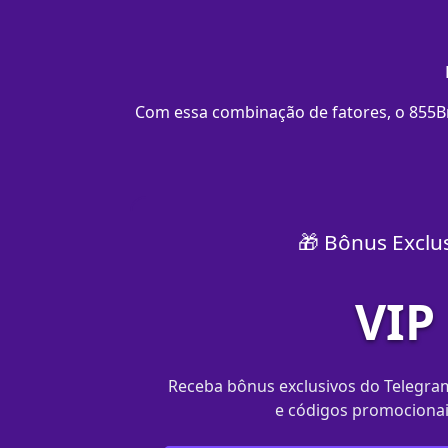
Com essa combinação de fatores, o 855Br
🎁 Bônus Exclu
VIP
Receba bônus exclusivos do Telegra
e códigos promocionai