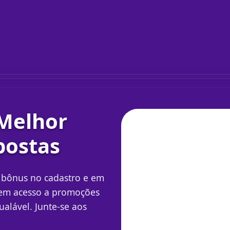
 Melhor
postas
 bônus no cadastro e em
tem acesso a promoções
ualável. Junte-se aos