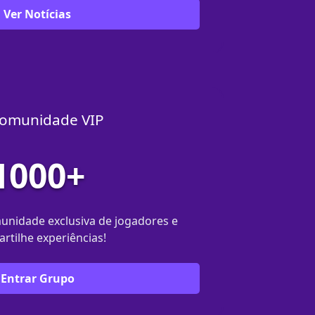
Ver Notícias
Comunidade VIP
1000+
unidade exclusiva de jogadores e
rtilhe experiências!
Entrar Grupo