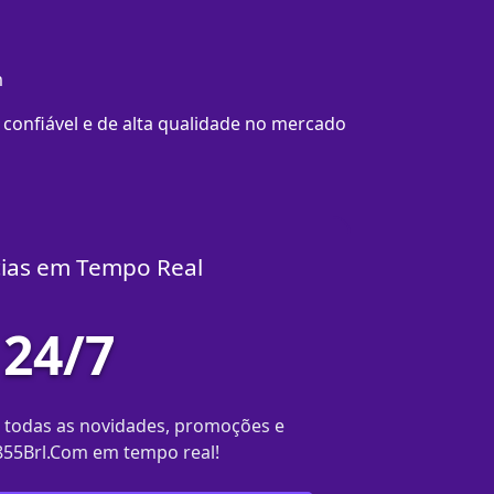
m
confiável e de alta qualidade no mercado
cias em Tempo Real
24/7
e todas as novidades, promoções e
855Brl.Com em tempo real!