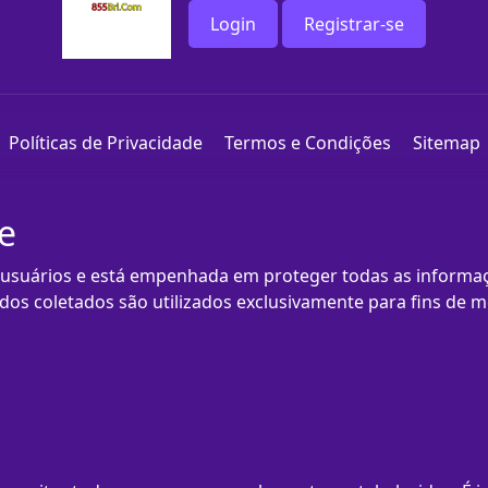
Login
Registrar-se
Políticas de Privacidade
Termos e Condições
Sitemap
de
s usuários e está empenhada em proteger todas as informa
os coletados são utilizados exclusivamente para fins de m