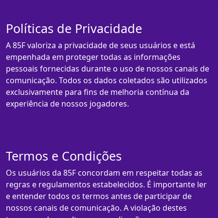
Políticas de Privacidade
A 85F valoriza a privacidade de seus usuários e está
empenhada em proteger todas as informações
pessoais fornecidas durante o uso de nossos canais de
comunicação. Todos os dados coletados são utilizados
exclusivamente para fins de melhoria contínua da
experiência de nossos jogadores.
Termos e Condições
Os usuários da 85F concordam em respeitar todas as
regras e regulamentos estabelecidos. É importante ler
e entender todos os termos antes de participar de
nossos canais de comunicação. A violação destes