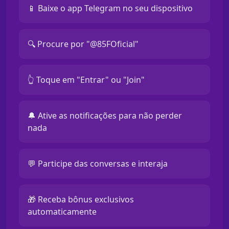
📱 Baixe o app Telegram no seu dispositivo
🔍 Procure por "@85FOficial"
👆 Toque em "Entrar" ou "Join"
🔔 Ative as notificações para não perder
nada
💬 Participe das conversas e interaja
🎁 Receba bônus exclusivos
automaticamente