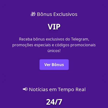
🎁 Bônus Exclusivos
VIP
Receba bônus exclusivos do Telegram,
promoções especiais e códigos promocionais
únicos!
Ver Bônus
📢 Notícias em Tempo Real
24/7