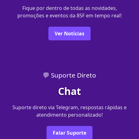
Fique por dentro de todas as novidades,
promoções e eventos da 85F em tempo real!
Ver Notícias
💬 Suporte Direto
Chat
Suporte direto via Telegram, respostas rápidas e
atendimento personalizado!
Falar Suporte