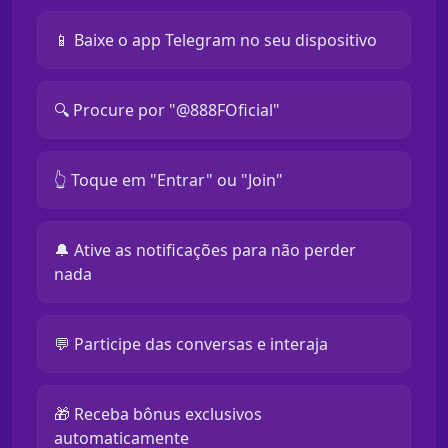
📱 Baixe o app Telegram no seu dispositivo
🔍 Procure por "@888FOficial"
👆 Toque em "Entrar" ou "Join"
🔔 Ative as notificações para não perder
nada
💬 Participe das conversas e interaja
🎁 Receba bônus exclusivos
automaticamente