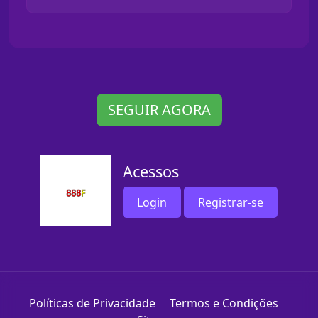
SEGUIR AGORA
Acessos
Login
Registrar-se
Políticas de Privacidade
Termos e Condições