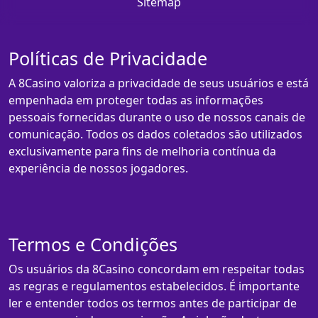
Sitemap
Políticas de Privacidade
A 8Casino valoriza a privacidade de seus usuários e está
empenhada em proteger todas as informações
pessoais fornecidas durante o uso de nossos canais de
comunicação. Todos os dados coletados são utilizados
exclusivamente para fins de melhoria contínua da
experiência de nossos jogadores.
Termos e Condições
Os usuários da 8Casino concordam em respeitar todas
as regras e regulamentos estabelecidos. É importante
ler e entender todos os termos antes de participar de