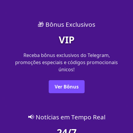
🎁 Bônus Exclusivos
VIP
Receba bônus exclusivos do Telegram,
promoções especiais e códigos promocionais
únicos!
Ver Bônus
📢 Notícias em Tempo Real
24/7