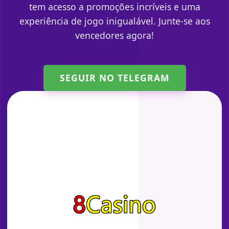
tem acesso a promoções incríveis e uma
experiência de jogo inigualável. Junte-se aos
vencedores agora!
SEGUIR NO TELEGRAM