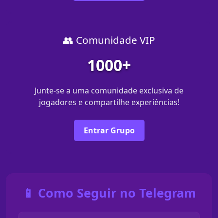
👥 Comunidade VIP
1000+
Junte-se a uma comunidade exclusiva de
jogadores e compartilhe experiências!
Entrar Grupo
📱 Como Seguir no Telegram