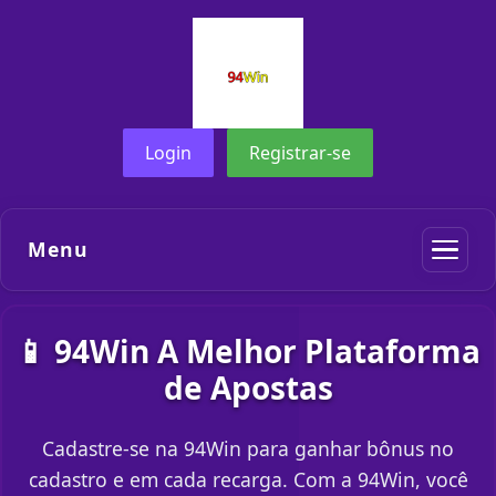
Login
Registrar-se
Menu
📱 94Win A Melhor Plataforma
de Apostas
Cadastre-se na 94Win para ganhar bônus no
cadastro e em cada recarga. Com a 94Win, você