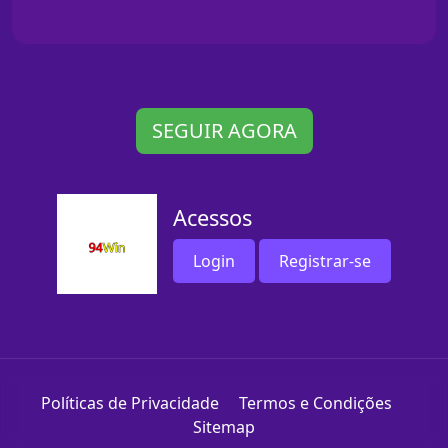
SEGUIR AGORA
Acessos
Login
Registrar-se
Políticas de Privacidade
Termos e Condições
Sitemap