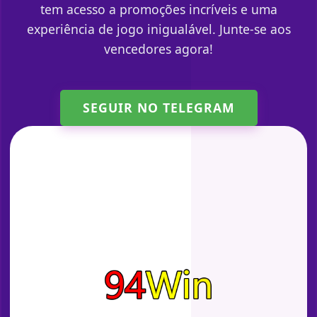
tem acesso a promoções incríveis e uma
experiência de jogo inigualável. Junte-se aos
vencedores agora!
SEGUIR NO TELEGRAM