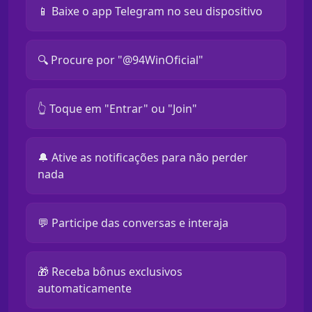
📱 Baixe o app Telegram no seu dispositivo
🔍 Procure por "@94WinOficial"
👆 Toque em "Entrar" ou "Join"
🔔 Ative as notificações para não perder
nada
💬 Participe das conversas e interaja
🎁 Receba bônus exclusivos
automaticamente