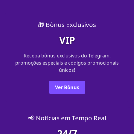
🎁 Bônus Exclusivos
VIP
Receba bônus exclusivos do Telegram,
promoções especiais e códigos promocionais
únicos!
Ver Bônus
📢 Notícias em Tempo Real
24/7