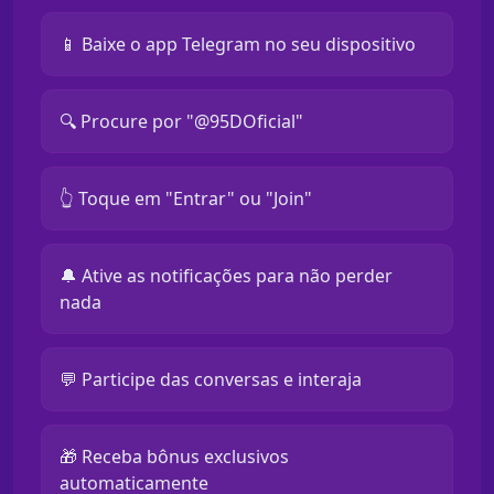
📱 Baixe o app Telegram no seu dispositivo
🔍 Procure por "@95DOficial"
👆 Toque em "Entrar" ou "Join"
🔔 Ative as notificações para não perder
nada
💬 Participe das conversas e interaja
🎁 Receba bônus exclusivos
automaticamente