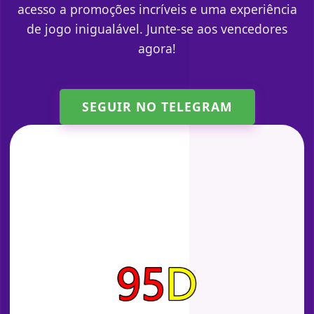
acesso a promoções incríveis e uma experiência
de jogo inigualável. Junte-se aos vencedores
agora!
SEGUIR NO TELEGRAM