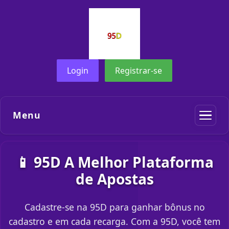
Login
Registrar-se
Menu
📱 95D A Melhor Plataforma
de Apostas
Cadastre-se na 95D para ganhar bônus no
cadastro e em cada recarga. Com a 95D, você tem