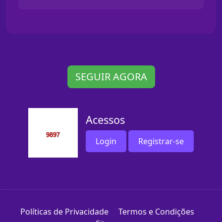
SEGUIR AGORA
Acessos
Login
Registrar-se
Políticas de Privacidade
Termos e Condições