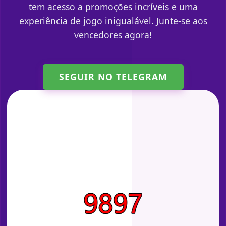
tem acesso a promoções incríveis e uma
experiência de jogo inigualável. Junte-se aos
vencedores agora!
SEGUIR NO TELEGRAM