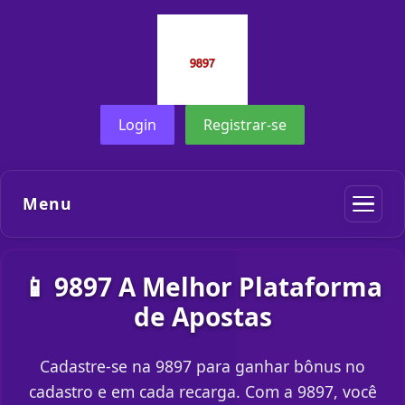
Login
Registrar-se
Menu
📱 9897 A Melhor Plataforma
de Apostas
Cadastre-se na 9897 para ganhar bônus no
cadastro e em cada recarga. Com a 9897, você