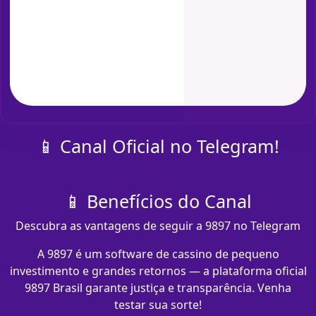
📱 Canal Oficial no Telegram!
📱 Benefícios do Canal
Descubra as vantagens de seguir a 9897 no Telegram
A 9897 é um software de cassino de pequeno
investimento e grandes retornos — a plataforma oficial
9897 Brasil garante justiça e transparência. Venha
testar sua sorte!