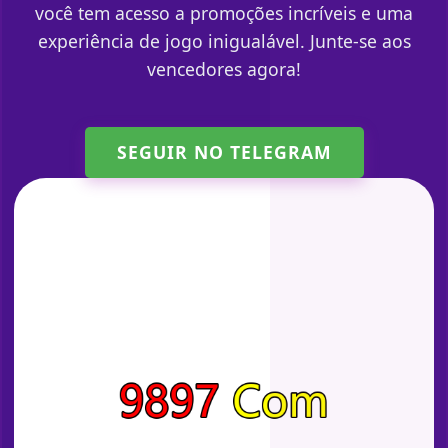
você tem acesso a promoções incríveis e uma
experiência de jogo inigualável. Junte-se aos
vencedores agora!
SEGUIR NO TELEGRAM