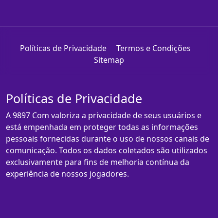
Políticas de Privacidade
Termos e Condições
Sitemap
Políticas de Privacidade
A 9897 Com valoriza a privacidade de seus usuários e
está empenhada em proteger todas as informações
pessoais fornecidas durante o uso de nossos canais de
comunicação. Todos os dados coletados são utilizados
exclusivamente para fins de melhoria contínua da
experiência de nossos jogadores.