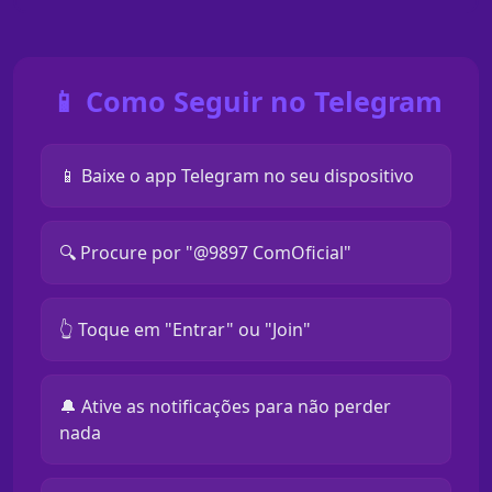
📱 Como Seguir no Telegram
📱 Baixe o app Telegram no seu dispositivo
🔍 Procure por "@9897 ComOficial"
👆 Toque em "Entrar" ou "Join"
🔔 Ative as notificações para não perder
nada