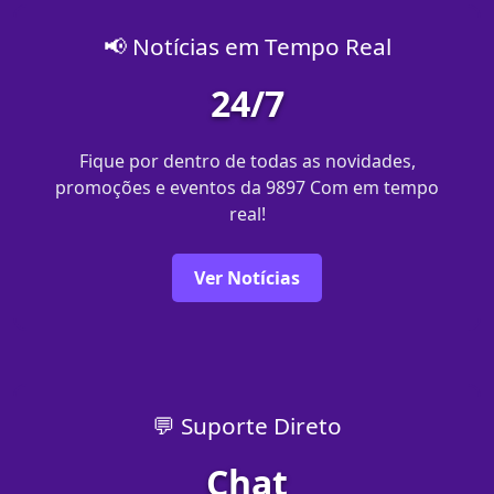
📢 Notícias em Tempo Real
24/7
Fique por dentro de todas as novidades,
promoções e eventos da 9897 Com em tempo
real!
Ver Notícias
💬 Suporte Direto
Chat