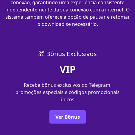
conexão, garantindo uma experiência consistente
independentemente da sua conexão com a internet. O
sistema também oferece a opção de pausar e retomar
o download se necessário.
🎁 Bônus Exclusivos
VIP
Receba bônus exclusivos do Telegram,
promoções especiais e códigos promocionais
únicos!
Ver Bônus